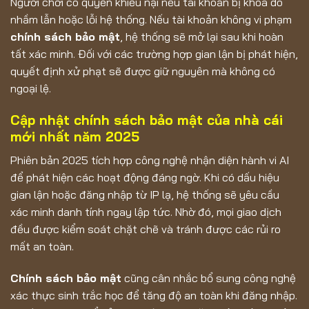
Người chơi có quyền khiếu nại nếu tài khoản bị khóa do
nhầm lẫn hoặc lỗi hệ thống. Nếu tài khoản không vi phạm
chính sách bảo mật
, hệ thống sẽ mở lại sau khi hoàn
tất xác minh. Đối với các trường hợp gian lận bị phát hiện,
quyết định xử phạt sẽ được giữ nguyên mà không có
ngoại lệ.
Cập nhật chính sách bảo mật của nhà cái
mới nhất năm 2025
Phiên bản 2025 tích hợp công nghệ nhận diện hành vi AI
để phát hiện các hoạt động đáng ngờ. Khi có dấu hiệu
gian lận hoặc đăng nhập từ IP lạ, hệ thống sẽ yêu cầu
xác minh danh tính ngay lập tức. Nhờ đó, mọi giao dịch
đều được kiểm soát chặt chẽ và tránh được các rủi ro
mất an toàn.
Chính sách bảo mật
cũng cân nhắc bổ sung công nghệ
xác thực sinh trắc học để tăng độ an toàn khi đăng nhập.