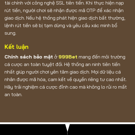
tài chính với công nghệ SSL tiên tiến. Khi thực hiện nạp
rút tiền, người chơi sẽ nhận được mã OTP để xác nhận
giao dịch. Nếu hệ thống phát hiện giao dịch bất thường,
lệnh rút tiền sẽ bị tạm dừng và yêu cầu xác minh bổ
sung.
Kết luận
Chính sách bảo mật
ở
999Bet
mang đến môi trường
cá cược an toàn tuyệt đối. Hệ thống an ninh tiên tiến
nhất giúp người chơi yên tâm giao dịch. Mọi dữ liệu cá
nhân được mã hóa, cam kết về quyền riêng tư cao nhất.
Hãy trải nghiệm cá cược đỉnh cao mà không lo rủi ro mất
an toàn.