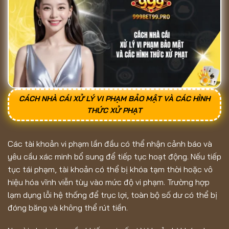
CÁCH NHÀ CÁI XỬ LÝ VI PHẠM BẢO MẬT VÀ CÁC HÌNH
THỨC XỬ PHẠT
Các tài khoản vi phạm lần đầu có thể nhận cảnh báo và
yêu cầu xác minh bổ sung để tiếp tục hoạt động. Nếu tiếp
tục tái phạm, tài khoản có thể bị khóa tạm thời hoặc vô
hiệu hóa vĩnh viễn tùy vào mức độ vi phạm. Trường hợp
lạm dụng lỗi hệ thống để trục lợi, toàn bộ số dư có thể bị
đóng băng và không thể rút tiền.